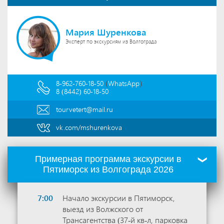
Мария Шуренкова
Эксперт по экскурсиям из Волгограда
(
)
8-962-760-18-50
WhatsApp
8 (8442) 60-18-50
tourvetert@mail.ru
vk.com/mshurenkova
Примерная программа экскурсии в
Пятиморск из Волгограда 2026
7:00
Начало экскурсии в Пятиморск,
выезд из Волжского от
Трансагентства (37-й кв-л, парковка